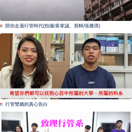
陪你走過行管時代(拍攝/黃韋誠、剪輯/張雅琪)
行管雙嬌的真心告白