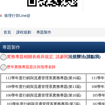
課程規劃
校外實習
致理行管Line@
品德教育
首頁
課程規劃
專題製作
設備資源
專題製作
榮譽榜
實務專題相關表格與規定, 請參閱
法規辦法(請點我)
法規辦法
歷年實務專題題目與指導老師
表單下載
112
學年度行銷與流通管理系實務專題(第
16
屆)
111
學年
聯絡方式
109
學年度行銷與流通管理系實務專題(第
13
屆)
108
學年
106
學年度行銷與流通管理系實務專題(第
10
屆)
105
學
系友會
103
學年度行銷與流通管理系實務專題(第
7
屆)
102
學