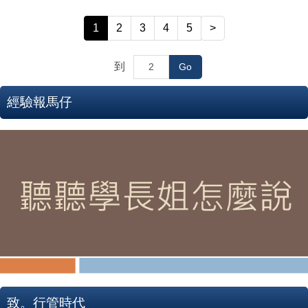
1
2
3
4
5
>
到
Go
經驗報馬仔
致。行管時代