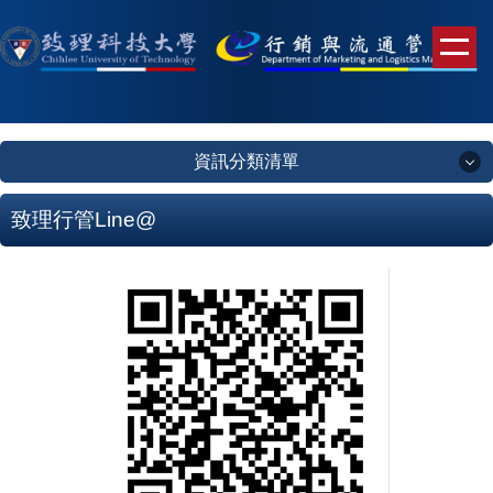
跳
到
主
要
內
容
資訊分類清單
區
資訊分類清單
致理行管Line@
未來學生
錄取榜單
系所簡介
系所成員