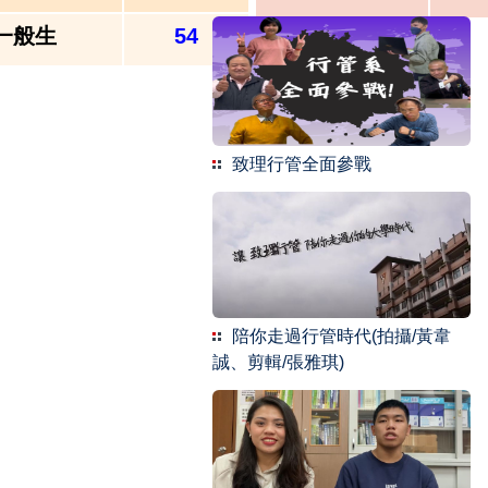
一般生
54
致理行管全面參戰
陪你走過行管時代(拍攝/黃韋
誠、剪輯/張雅琪)