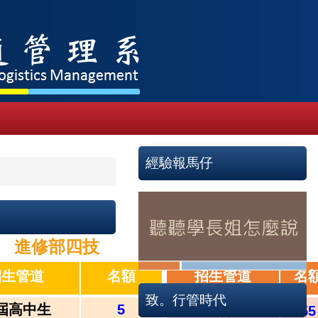
經驗報馬仔
進修部四技
進修部二技
招生管道
名額
招生管道
名
致。行管時代
屆高中生
5
一般生
55