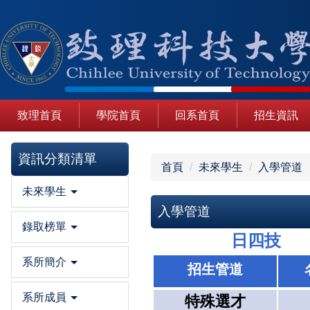
跳
到
主
要
內
容
區
致理首頁
學院首頁
回系首頁
招生資訊
資訊分類清單
首頁
未來學生
入學管道
未來學生
入學管道
錄取榜單
日四技
系所簡介
招生管道
系所成員
特殊選才