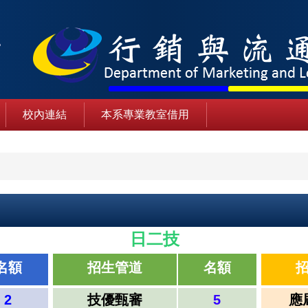
校內連結
本系專業教室借用
日二技
名額
招生管道
名額
2
技優甄審
5
應