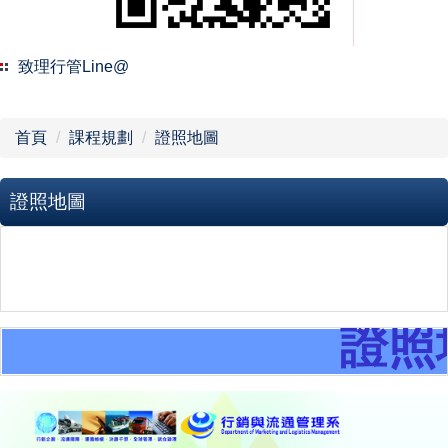
課程規劃
校外實習
致理行管Line@
品德教育
首頁
課程規劃
證照地圖
設備資源
證照地圖
榮譽榜
法規辦法
表單下載
證照
聯絡方式
系友會