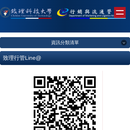
跳
到
主
要
內
容
資訊分類清單
區
資訊分類清單
致理行管Line@
未來學生
錄取榜單
系所簡介
系所成員