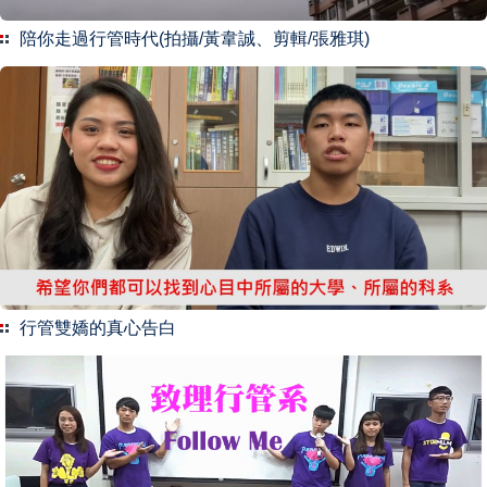
陪你走過行管時代(拍攝/黃韋誠、剪輯/張雅琪)
行管雙嬌的真心告白