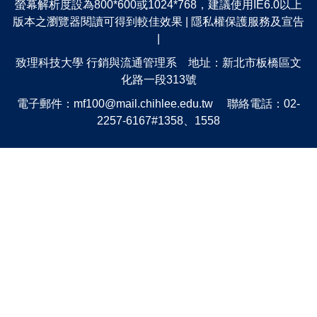
課程規劃
螢幕解析度設為800*600或1024*768，建議使用IE6.0以上
版本之瀏覽器閱讀可得到較佳效果 |
隱私權保護服務及宣告
校外實習
|
致理科技大學 行銷與流通管理系 地址：新北市板橋區文
品德教育
化路一段313號
電子郵件：
mf100@mail.chihlee.edu.tw
聯絡電話：02-
設備資源
2257-6167#1358、1558
榮譽榜
法規辦法
表單下載
聯絡方式
系友會