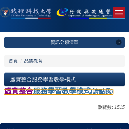
跳
到
主
要
內
容
資訊分類清單
區
資訊分類清單
首頁
品德教育
未來學生
虛實整合服務學習教學模式
錄取榜單
虛實整合
服務學習教學模式
(請點我)
系所簡介
瀏覽數:
1515
系所成員