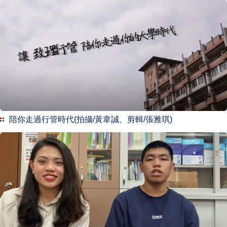
陪你走過行管時代(拍攝/黃韋誠、剪輯/張雅琪)