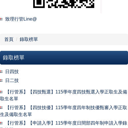
課程規劃
校外實習
致理行管Line@
品德教育
首頁
錄取榜單
設備資源
錄取榜單
榮譽榜
日四技
法規辦法
日二技
表單下載
【行管系】【四技甄選】115學年度四技甄選入學正取生及備
取生名單
聯絡方式
【行管系】【四技技優】115學年度四年制技優甄審入學正取
生及備取生名單
系友會
【行管系】【申請入學】115學年度日間部四年制申請入學錄