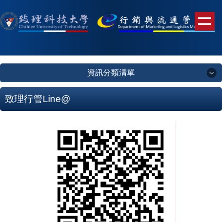
跳
到
主
要
內
容
資訊分類清單
區
資訊分類清單
致理行管Line@
未來學生
錄取榜單
系所簡介
系所成員