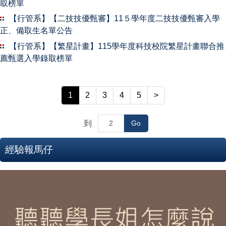
取榜單
國際交流
【行管系】【二技技優甄審】11５學年度二技技優甄審入學
正、備取生名單公告
Q&A
【行管系】【繁星計畫】115學年度科技校院繁星計畫聯合推
薦甄選入學錄取榜單
專業教室借用
1
2
3
4
5
>
到
Go
經驗報馬仔