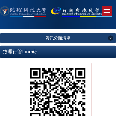
跳
到
主
要
內
容
資訊分類清單
區
資訊分類清單
致理行管Line@
未來學生
錄取榜單
系所簡介
系所成員