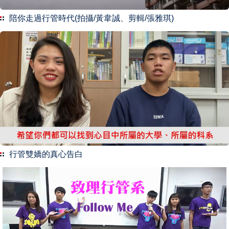
陪你走過行管時代(拍攝/黃韋誠、剪輯/張雅琪)
行管雙嬌的真心告白