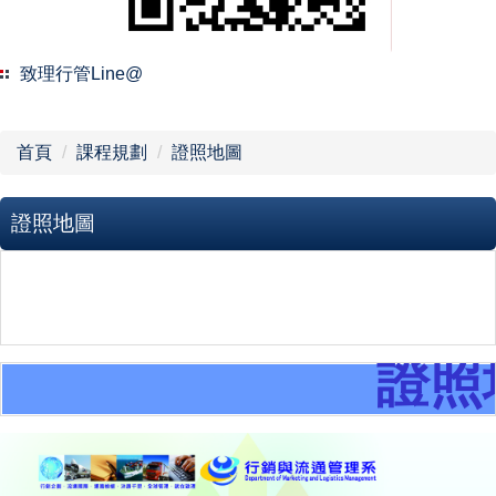
課程規劃
校外實習
致理行管Line@
品德教育
首頁
課程規劃
證照地圖
設備資源
證照地圖
榮譽榜
法規辦法
表單下載
證照
聯絡方式
系友會