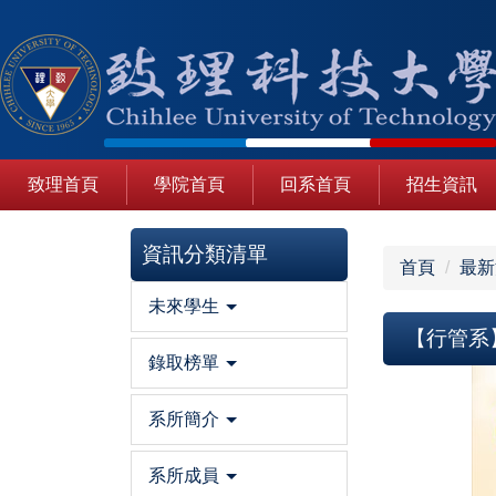
跳
到
主
要
內
容
區
致理首頁
學院首頁
回系首頁
招生資訊
資訊分類清單
首頁
最新
未來學生
【行管系
錄取榜單
系所簡介
系所成員